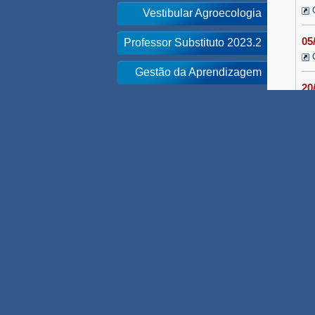
Vestibular Agroecologia
05
Professor Substituto 2023.2
Gestão da Aprendizagem
20
Assistente Diagnóstico
Programa de Alfabetização
Coordenador Parfor UNEB
Professor do Parfor UNEB
Monitoria Diagnostico 2023
Monitores UPT 2023
Equipe Principal UPT 2023
Equipe Suporte UPT 2023