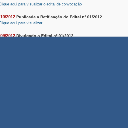
Clique aqui para visualizar o edital de convocação
/10/2012
Publicada a Retificação do Edital nº 01/2012
Clique aqui para visualizar
/09/2012
Divulgado o Edital nº 01/2012
Clique aqui para visualizar o edital
Universidade do Estado da Bahia - UNEB. 2013 © Todos os direitos reservados.
Rua Silveira Martins, 2555, Cabula. Salvador-Bahia-Brasil. CEP: 41.195-001