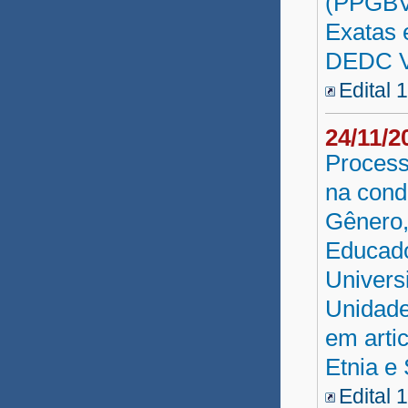
(PPGBVe
Exatas 
Professor Substituto 2019
DEDC VI
Educ. Básica SEC
Edital 
Tanque Novo 2019
24/11/
Coord. Curso/Tutoria 2019
Process
Professor UNEAD 2019
na cond
Vestibular Indígena 2019
Gênero,
Educado
Tutor UNEB 2019
Univers
Professor Substituto 2018.6
Unidade
Professor Substituto 2018.5
em arti
Professor Substituto 2018.4
Etnia e
Edital 
Professor Substituto 2018.3