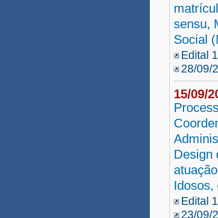
matrícu
sensu, 
Social 
Edital 
28/09/
15/09/
Process
Coorden
Administ
Design 
atuação
Idosos,
Edital 
23/09/2