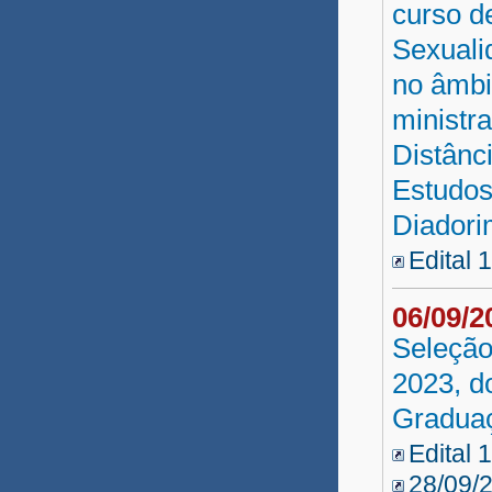
curso d
Sexuali
no âmbi
ministr
Distânc
Estudos
Diadori
Edital 
06/09/
Seleção
2023, d
Graduaç
Edital 
28/09/