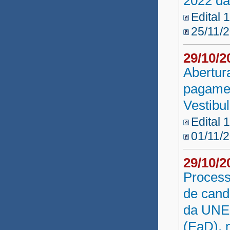
2022 da
Edital 
Euclides da Cunha 2013
25/11/
Reda SEAGRI 2012.4
29/10/
Reda SEAGRI 2012.2
Abertur
Reda SEAGRI 2012
pagamen
Concurso Público UNEB
Vestibu
Andorinha 2013
Edital 
01/11/
Reda Núcleo PJ 2013
29/10/
Reda SUDESB 2013
Process
Seleção CERB 2012
de cand
Seleção Dias D'Ávila
da UNEB
Parfor Presencial 2012
(EaD), 