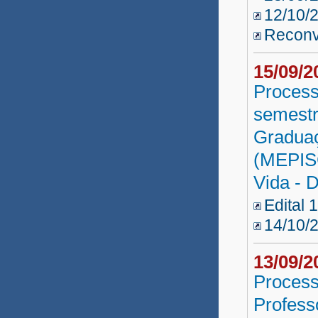
12/10/
Recon
15/09/
Process
semestr
Graduaç
(MEPISC
Vida - 
Edital 
14/10/2
13/09/
Process
Profess