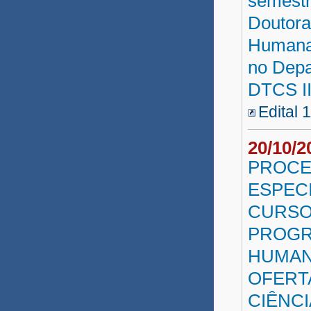
semestr
Doutora
Humana 
no Depa
DTCS II
Edital 
20/10/
PROCE
ESPECI
CURSO
PROGR
HUMAN
OFERT
CIÊNCI