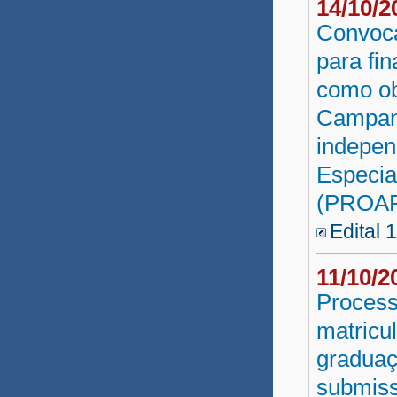
14/10/
Convoca
para fi
como ob
Campanh
indepen
Especia
(PROA
Edital 
11/10/
Process
matricu
graduaç
submissã