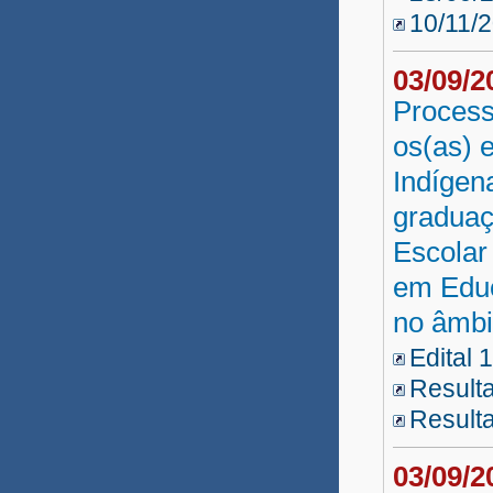
10/11/
03/09/
Process
os(as) 
Indígen
graduaç
Escolar
em Educ
no âmb
Edital 
Resulta
Resulta
03/09/