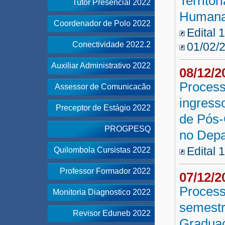
Territo
Tutor Presencial 2022
Humana
Coordenador de Polo 2022
Edital 
Conectividade 2022.2
01/02/
Auxiliar Administrativo 2022
08/12/
Process
Assessor de Comunicacão
ingress
Preceptor de Estágio 2022
de Pós-
PROGPESQ
no Depa
Edital 
Quilombola Cursistas 2022
Professor Formador 2022
07/12/
Process
Monitoria Diagnostico 2022
semestr
Revisor Eduneb 2022
Graduaç