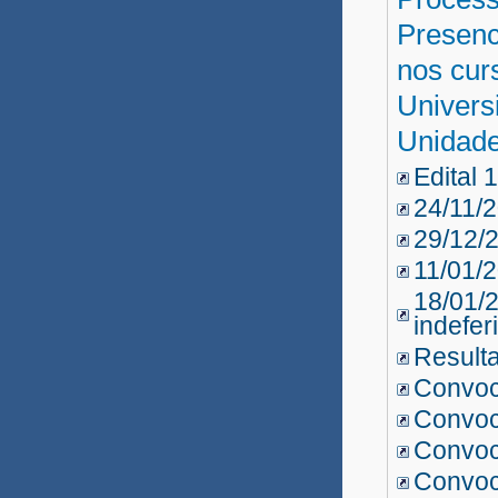
Música 2018
Presenci
Reda UNEB 2017
nos cur
Univers
UATI 2018.1
Unidade
Professor Substituto 2018.2
Edital 
Professor Substituto 2018.1
24/11/
29/12/
Conceição do Coité
11/01/
Vestibular EAD 2017.2
18/01/2
indefer
Vestibular EAD Pós 2017
Resulta
Vestibular EAD 2017
Convo
Convo
Professor Substituto 2017.6
Convo
Professor Substituto 2017.5
Convo