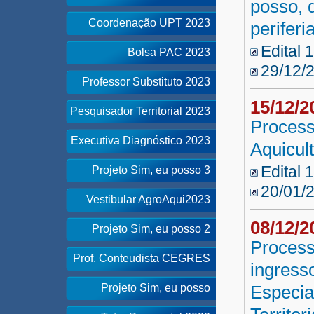
posso, q
Coordenação UPT 2023
periferi
Edital 
Bolsa PAC 2023
29/12/
Professor Substituto 2023
15/12/
Pesquisador Territorial 2023
Process
Executiva Diagnóstico 2023
Aquicul
Edital 
Projeto Sim, eu posso 3
20/01/
Vestibular AgroAqui2023
08/12/
Projeto Sim, eu posso 2
Process
Prof. Conteudista CEGRES
ingress
Projeto Sim, eu posso
Especia