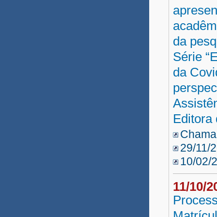
apresen
acadêmi
da pesq
Série “
da Covi
perspec
Assistê
Editora
Chamad
29/11/
10/02/
11/10/
Process
Matrícu