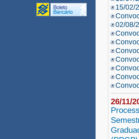
15/02/
Monitores UPT 2020
Convo
Gestão/Coord. UPT 2020
02/08/
Convo
Conectividade
Convo
Inclusão Digital
Convoc
UNEAD Multidisciplinar
Convoc
2020
Convoc
Revisor EDUNEB 2020
Convoc
Convoc
Tutor UNEAD 2020
Professor UNEAD 2020
26/11/
Process
Professor Substituto 2020.1
Semestr
Professor Visitante DCET I
Graduaç
Agroecologia 2020