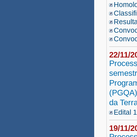
Homolog
Técnico Música 2018.2
Classif
Nutricionista
Resulta
Convo
Prof. Educ. Profissional 2
Convo
Prof. Educação Profissional
22/11/
Professor Indígena 2019
Process
Defensoria Pública 2018
semestr
Técnico Música 2018
Program
(PGQA),
PROEXT
da Terr
LICEEI 2018
Edital 
Libras UNEAD 2018
19/11/
Música UNEAD 2018
Process