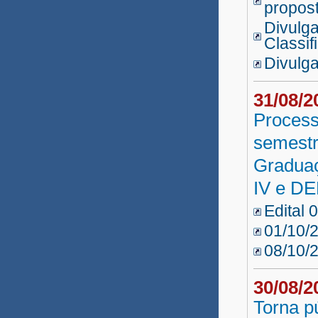
propos
Divulg
Classif
Divulg
31/08/
Process
semestr
Gradua
IV e D
Edital 
01/10/
08/10/
30/08/
Torna p