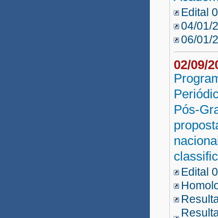
Edital 
04/01/
06/01/
02/09/
Program
Periódi
Pós-Gra
propost
nacionai
classif
Edital 
Homolo
Resulta
Resulta