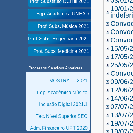
03/01/
Prof. Substituto DCHIII 2021
10/01/2
Eqp. Acadêmica UNEAD
indefer
Convo
Prof. Subs. Música 2021
Convo
Prof. Subs. Engenharia 2021
Convo
15/05/
Prof. Subs. Medicina 2021
17/05/
25/05/
Processos Seletivos Anteriores
Convo
09/06/
MOSTRATE 2021
12/06/
Eqp. Acadêmica Música
14/06/
Inclusão Digital 2021.1
07/07/
13/07/
Téc. Nível Superior SEC
19/07/
Adm. Financeiro UPT 2020
19/07/