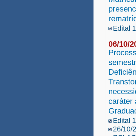
presenc
rematríc
Edital 
06/10/
Process
semestr
Deficiê
Transto
necessi
caráter
Gradua
Edital 
26/10/