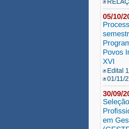
RELAÇ
05/10/
Process
semestr
Program
Povos I
XVI
Edital 
01/11/
30/09/
Seleção
Profiss
em Gest