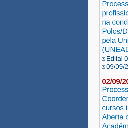
Process
profiss
na cond
Polos/D
pela Un
(UNEAD
Edital 
09/09/
02/09/
Process
Coorden
cursos 
Aberta 
Acadêmi