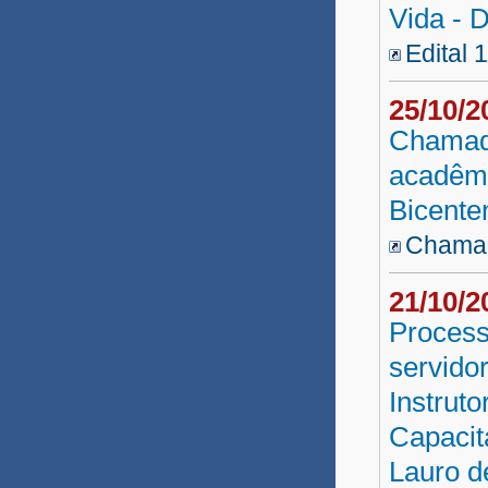
Vida - 
SAEB - SAC
Edital 
PROESP 3ª Etapa 2010
25/10/
Reda SEAGRI 2010
Chamada
Prefeitura Serrinha
acadêmi
Seleção UATI
Bicente
Prefeitura Itiuba
Chamad
PROESP 3ª Etapa
21/10/
Pós-Graduação EaD 2010
Process
servido
Plataforma Freire
Instruto
Capacit
Lauro d