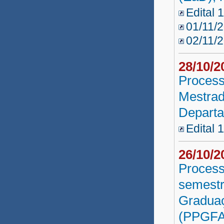
Edital 
Reda SAC 2012
01/11/
Reda AGERBA 2012
02/11/
Seleção UATI 2012.2
28/10/
Reda DPE 2012
Process
Seleção UATI 2012
Mestrad
Departa
Banco de Aprendizes 2011
Edital 
Parfor Presencial 2011
26/10/
PROESP 3ª Etapa 2011
Process
PARFOR 2011
semestr
Pós-Graduação EaD 2011
Graduaç
Residência 2010
(PPGFAR